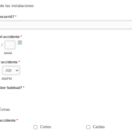
de las instalaciones
 ocurrió?
*
el accidente
*
/
AAAA
l accidente
*
AM/PM
abor habitual?
*
Extras
 accidente
*
Cortes
Caídas