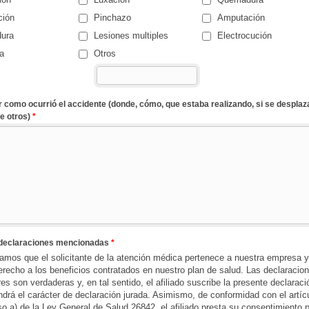
ción
Pinchazo
Amputación
ura
Lesiones multiples
Electrocución
a
Otros
r como ocurrió el accidente (donde, cómo, que estaba realizando, si se desplaz
re otros)
*
 declaraciones mencionadas
*
camos que el solicitante de la atención médica pertenece a nuestra empresa y
erecho a los beneficios contratados en nuestro plan de salud. Las declaracio
res son verdaderas y, en tal sentido, el afiliado suscribe la presente declaraci
ndrá el carácter de declaración jurada. Asimismo, de conformidad con el artíc
so a) de la Ley General de Salud 26842, el afiliado presta su consentimiento 