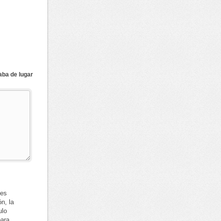
aba de lugar
nes
ón, la
ulo
para