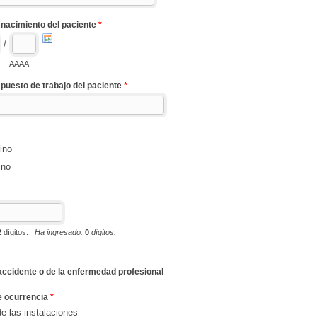
 nacimiento del paciente
*
/
AAAA
 puesto de trabajo del paciente
*
ino
ino
2
dígitos.
Ha ingresado:
0
dígitos.
 accidente o de la enfermedad profesional
e ocurrencia
*
e las instalaciones