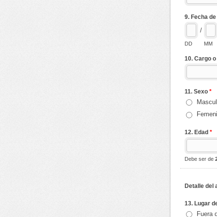
9. Fecha de
/
DD
MM
10. Cargo o
11. Sexo
*
Mascul
Femen
12. Edad
*
Debe ser de
Detalle del
13. Lugar d
Fuera d