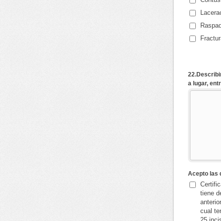
Lacera
Raspad
Fractur
22.Describi
a lugar, ent
Acepto las
Certifi
tiene d
anterio
cual te
25 inci