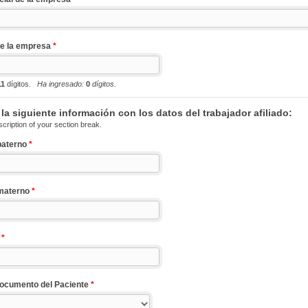
de la empresa
*
11
dígitos.
Ha ingresado:
0
dígitos.
la siguiente información con los datos del trabajador afiliado:
scription of your section break.
 paterno
*
 materno
*
s
*
Documento del Paciente
*