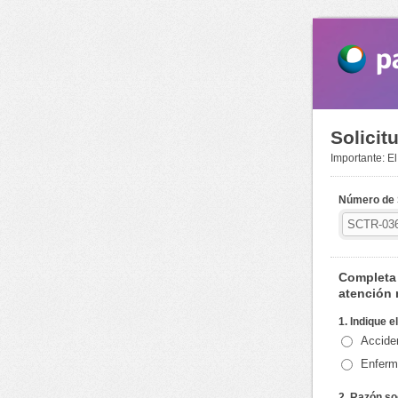
Solicit
Importante: El
Número de 
Completa 
atención 
1. Indique e
Acciden
Enferm
2. Razón so