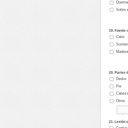
Quema
Sobre 
19. Fuente 
Calor
Sustan
Mader
20. Partes 
Dedos
Pie
Cabez
Otros
21. Lesión 
Contus