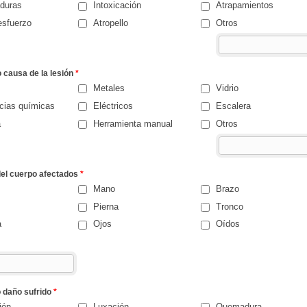
duras
Intoxicación
Atrapamientos
esfuerzo
Atropello
Otros
o causa de la lesión
*
Metales
Vidrio
cias químicas
Eléctricos
Escalera
a
Herramienta manual
Otros
del cuerpo afectados
*
Mano
Brazo
Pierna
Tronco
a
Ojos
Oídos
o daño sufrido
*
ión
Luxación
Quemadura