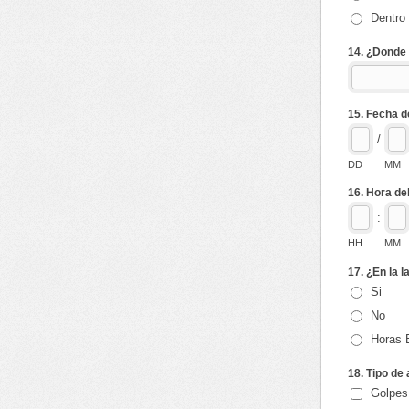
Dentro 
14. ¿Donde
15. Fecha d
/
DD
MM
16. Hora de
:
HH
MM
17. ¿En la l
Si
No
Horas 
18. Tipo de
Golpes